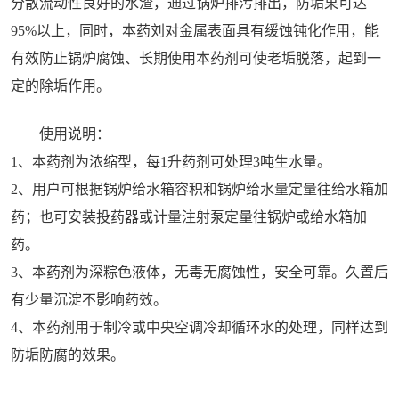
分散流动性良好的水渣，通过锅炉排污排出，防垢果可达
95%以上，同时，本药刘对金属表面具有缓蚀钝化作用，能
有效防止锅炉腐蚀、长期使用本药剂可使老垢脱落，起到一
定的除垢作用。
使用说明：
1、本药剂为浓缩型，每1升药剂可处理3吨生水量。
2、用户可根据锅炉给水箱容积和锅炉给水量定量往给水箱加
药；也可安装投药器或计量注射泵定量往锅炉或给水箱加
药。
3、本药剂为深粽色液体，无毒无腐蚀性，安全可靠。久置后
有少量沉淀不影响药效。
4、本药剂用于制冷或中央空调冷却循环水的处理，同样达到
防垢防腐的效果。